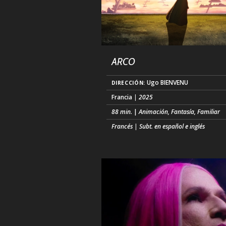
ARCO
Ugo BIENVENU
DIRECCIÓN:
Francia
| 2025
88 min.
|
Animación, Fantasía, Familiar
Francés | Subt. en español e inglés
En 2075, Iris, una niña de 10 años, ve cae
cielo a un misterioso niño vestido con u
traje arcoíris. Se trata de Arco. Iris lo 
en su casa y le ayudará por todos los m
posibles a volver a casa. (...)