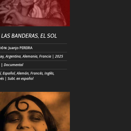
 LAS BANDERAS, EL SOL
Juanjo PEREIRA
IÓN:
ay
, Argentina, Alemania, Francia | 2025
.
|
Documental
, Español, Alemán, Francés, Inglés,
és | Subt. en español
és de metraje raro y hace tiempo
do, este documental descubre la
ria oculta de la dictadura de Alfredo
SNER en Paraguay, uno de los
es más largos de la historia. Desde la
anda hasta las transmisiones
cionales, la película expone cómo los
 de comunicación moldearon el poder,
laron la memoria y construyeron un