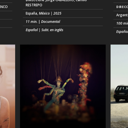
DIRECCIÓN:
RESTREPO
LANCO
DIRECC
España
, México | 2025
Argent
11 min.
|
Documental
100 mi
Español | Subt. en inglés
Españo
Una película deteriorada, rodada en 1982 en
a
Los Fe
un país latinoamericano, presenta una
apuest
sucesión de imágenes del día a día, entre las
ras
década
que destacan unas pocas que dan testimonio
 tejen
pequeñ
de los violentos acontecimientos que
es la 
tuvieron lugar el 9 de mayo de ese año.
des
operad
Intercalada entre las imágenes, la voz de un
se
living 
hombre expone la versión oficial de los
idad y
una cas
hechos. Bajo su aparen (...)
donde f