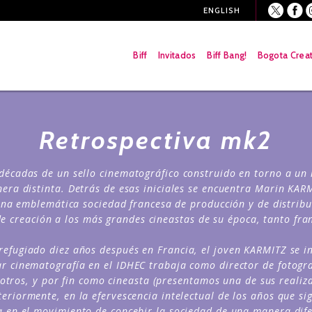
ENG
LISH
Biff
Invitados
Biff Bang!
Bogota Crea
Retrospectiva mk2
décadas de un sello cinematográfico construido en torno a un i
nera distinta. Detrás de esas iniciales se encuentra Marin KAR
e una emblemática sociedad francesa de producción y de distri
de creación a los más grandes cineastas de su época, tanto fr
efugiado diez años después en Francia, el joven KARMITZ se in
r cinematografía en el IDHEC trabaja como director de fotograf
tros, y por fin como cineasta (presentamos una de sus realiza
eriormente, en la efervescencia intelectual de los años que s
 en el movimiento de concebir la sociedad de una manera dife