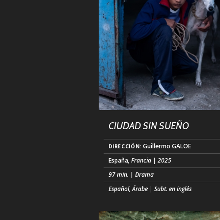
Por medio de seguimiento, material de
archivo, y animación digital, la película
entrelaza un soliloquio íntimo y un re (..
CIUDAD SIN SUEÑO
Guillermo GALOE
DIRECCIÓN:
España
, Francia | 2025
97 min.
|
Drama
Español, Árabe | Subt. en inglés
Toni, un chico gitano de 15 años, vive en
asentamiento ilegal más grande de Eur
las afueras de Madrid. Orgulloso de