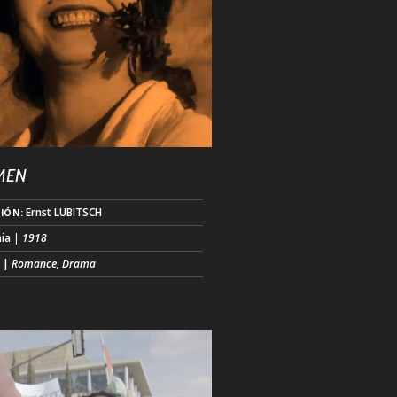
MEN
Ernst LUBITSCH
IÓN:
ia
| 1918
.
|
Romance, Drama
n
o de los Cine Conciertos llega también
inemateca de Bogotá, de la mano de la
iana GONZÁLEZ HASSIG de Sonidos La
, quien musicalizará en vivo el clásico
neasta alemán Ernst LUBITSCH: CARMEN,
ma romántico basado en la novela