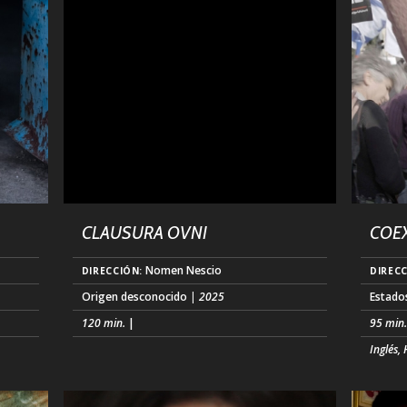
conspirativas que, tras perderse en sus
corta 
madrigueras digitales, secuestran a Michelle,
de Geo
.)
una poderosa directora ejecutiva a la que cre
la (...)
(...)
CLAUSURA OVNI
COEX
Nomen Nescio
DIRECCIÓN:
DIRECC
Origen desconocido
| 2025
Estado
120 min.
|
95 min
Inglés,
Es un retrato realmente extraño pero
 el
honesto de los tiempos en los que vivimos,
Noam S
opa, a
de lo confuso y absurdo que es todo” -
ejempl
Participe por entradas dobles y descubra a
Israel 