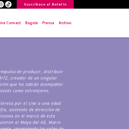
Suscríbase al Boletín
tive Connect
Bogotá
Prensa
Archivo
mpulso de producir, distribuir
MITZ, creador de un singular
bución que ha sabido acompañar
anceses como extranjeros.
teresa por el cine a una edad
ía, asistente de dirección de
ciones en el marco de esta
iguieron al Mayo del 68, Marin
rente, imaginando las salas de