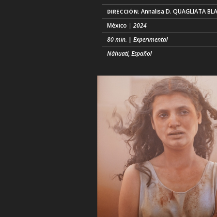
Annalisa D. QUAGLIATA B
DIRECCIÓN:
México
| 2024
80 min.
|
Experimental
Náhuatl, Español
Una mirada frenética recorre la convuls
Ciudad de México, metrópolis colosal
sostenida por el mito del mestizaje y ot
violencias coloniales. Pasado y presente
una ráfaga de imágenes; memorias
fragmentadas de este territorio. Deida
antiguas que se encarnan, sueños que 
desdoblan entre la intimidad, la complic
el tumulto. Una película errá (...)