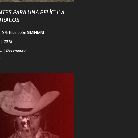
TES PARA UNA PELÍCULA
ATRACOS
Elias León SIMINIANI
IÓN:
| 2018
n.
|
Documental
l
s un director de cine que soñaba con
na película de atracos. Durante el
de 2013 lee una noticia sobre la
ón de ”El Robin Hood de Vallecas”, el
e ”la banda de las alcantarillas”. Siente
es que ha encontrado la oportunidad
umplir su sueño. Le manda una carta a
cel donde cumple condena. Contra todo
...)