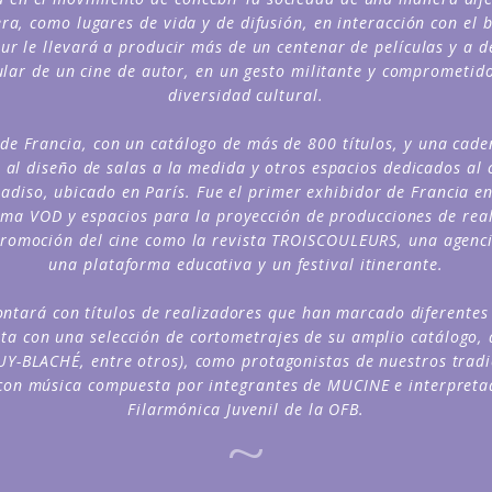
a, como lugares de vida y de difusión, en interacción con el b
 le llevará a producir más de un centenar de películas y a de
ular de un cine de autor, en un gesto militante y comprometido
diversidad cultural.
r de Francia, con un catálogo de más de 800 títulos, y una cad
al diseño de salas a la medida y otros espacios dedicados al c
diso, ubicado en París. Fue el primer exhibidor de Francia en 
rma VOD y espacios para la proyección de producciones de rea
 promoción del cine como la revista TROISCOULEURS, una agenci
una plataforma educativa y un festival itinerante.
contará con títulos de realizadores que han marcado diferentes 
a con una selección de cortometrajes de su amplio catálogo, 
UY-BLACHÉ, entre otros), como protagonistas de nuestros trad
con música compuesta por integrantes de MUCINE e interpreta
Filarmónica Juvenil de la OFB.