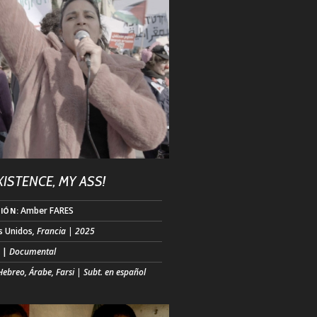
de Prosper MÉRIMÉE y la popular ópera
rges BIZET. Protagonizado por una de
ISTENCE, MY ASS!
Amber FARES
IÓN:
s Unidos
, Francia | 2025
.
|
Documental
 Hebreo, Árabe, Farsi | Subt. en español
HUSTER ELIASSI creció como el
o perfecto del proceso de paz entre
y Palestina antes de dar un giro radical