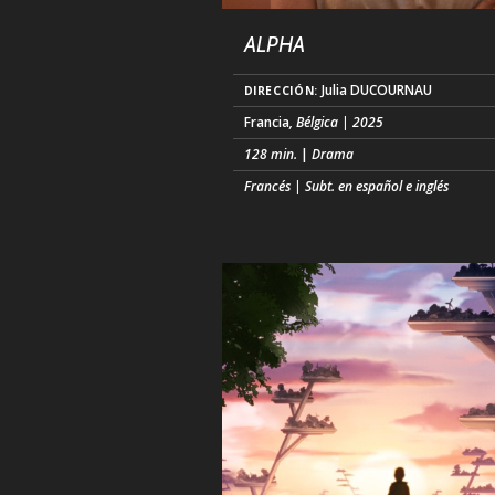
ALPHA
Julia DUCOURNAU
DIRECCIÓN:
Francia
, Bélgica | 2025
128 min.
|
Drama
Francés | Subt. en español e inglés
Alpha, una problemática adolescente de
años, vive con su madre soltera. Su mu
derrumba el día en que ella regresa del
colegio con un tatuaje en el brazo. (...)