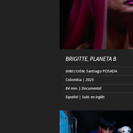
BRIGITTE, PLANETA B
Santiago POSADA
DIRECCIÓN:
Colombia
| 2025
84 min.
|
Documental
Español | Subt. en inglés
Documental sobre la ecóloga transgén
Brigitte BAPTISTE, cuya investigación
innovadora y discurso alternativo ha
desafiado convenciones científicas y so
durante años, erosionando prejuicios,
construyendo puentes e inspirando cam