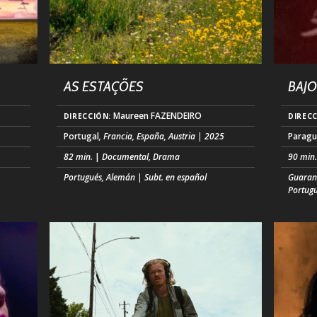
AS ESTAÇÕES
BAJO
Maureen FAZENDEIRO
DIRECCIÓN:
DIRECC
Portugal
, Francia, España, Austria | 2025
Paragu
82 min.
|
Documental, Drama
90 min
Portugués, Alemán | Subt. en español
Guaraní
Portugu
r del
Entretejiendo relatos de trabajadores rurales
n
y notas de campo de un par de arqueólogos,
A trav
acogerá
imágenes amateur y dibujos científicos,
olvida
edios
leyendas, poemas y canciones, esta película
maquina
es un viaje a través de la historia real y los
STROES
relatos de una región del sur de Portugal,
regímen
Alentejo, y un retrato de las personas que
propag
han vivido allí. (...)
interna
medios
contro