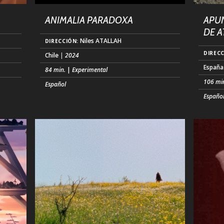
ANIMALIA PARADOXA
APUN
DE 
Niles ATALLAH
DIRECCIÓN:
DIRECC
Chile
| 2024
España
84 min.
|
Experimental
106 mi
Español
 13
Un cuento de metamorfosis de un ser
Españo
ndo se
postapocalíptico. Navegando por un
Elías e
laberinto poblado de criaturas fantásticas,
hacer u
una humanoide anfibia busca agua entre las
verano 
ruinas de un mundo caído. En esta fantasía
detenci
ecléctica de sueños desechados, ecos de un
líder d
mar imaginario guían a esta criatura hacia un
entonc
nuevo amanecer. (...)
para c
la cár
pron (