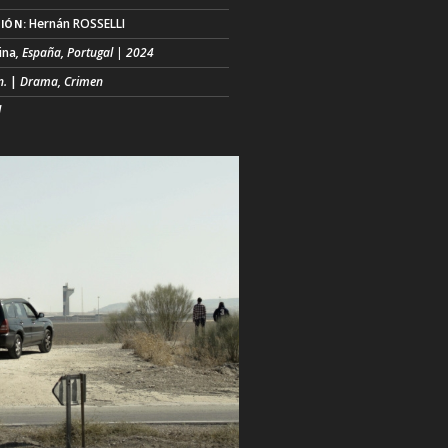
Hernán ROSSELLI
IÓN:
ina
, España, Portugal | 2024
n.
|
Drama, Crimen
l
lpeto administran un negocio de
as de quiniela desde hace algunas
s. La empresa familiar funciona en una
a vecindad de casas blancas. Maribel
encargada de coordinar un grupo de
ores que computan las apuestas en el
de su casa. Alejandra, su madre, vive en
a idéntica a unos metros de distancia,
unciona la administración. Al (...)