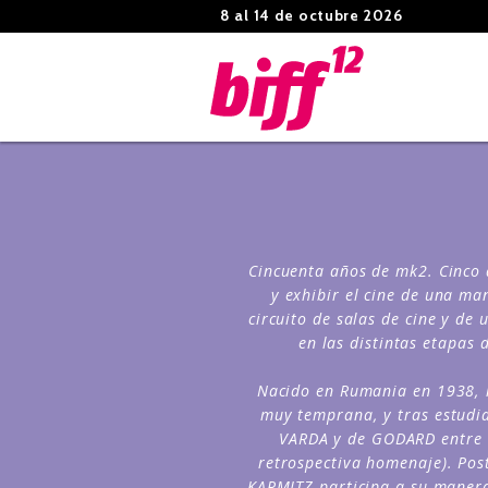
8 al 14 de octubre 2026
Cincuenta años de mk2. Cinco 
y exhibir el cine de una ma
circuito de salas de cine y d
en las distintas etapas 
Nacido en Rumania en 1938, r
muy temprana, y tras estudia
VARDA y de GODARD entre o
retrospectiva homenaje). Post
KARMITZ participa a su manera