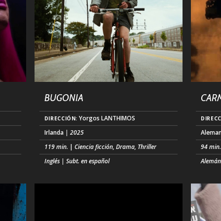
leg (...)
BUGONIA
CAR
Yorgos LANTHIMOS
DIRECCIÓN:
DIRECC
Irlanda
| 2025
Aleman
119 min.
|
Ciencia ficción, Drama, Thriller
94 min
Inglés | Subt. en español
Alemá
ero
Del visionario director Yorgos LANTHIMOS
El ritm
llega BUGONIA, un explosivo thriller
a la C
psicológico que ofrece una oscura y cómica
DJ Adr
ciales
mirada a nuestra era moderna de locura.
Condesa
Provocadora y subversiva, la película sigue a
del ci
bios.
dos jóvenes obsesionados con teorías
un dra