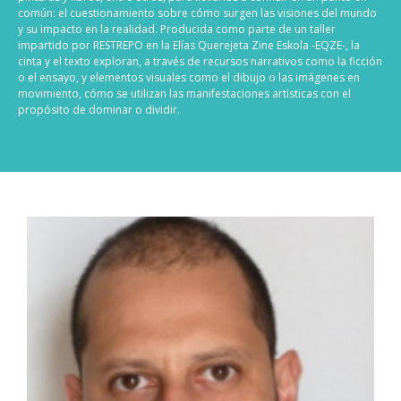
común: el cuestionamiento sobre cómo surgen las visiones del mundo
y su impacto en la realidad. Producida como parte de un taller
impartido por RESTREPO en la Elías Querejeta Zine Eskola -EQZE-, la
cinta y el texto exploran, a través de recursos narrativos como la ficción
o el ensayo, y elementos visuales como el dibujo o las imágenes en
movimiento, cómo se utilizan las manifestaciones artísticas con el
propósito de dominar o dividir.