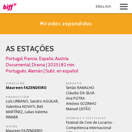
ENG
LISH
Miradas expandidas
AS ESTAÇÕES
Portugal, Francia, España, Austria
Documental, Drama | 2025 | 82 min.
Portugués, Alemán | Subt. en español
DIRECCIÓN
REPARTO
Maureen FAZENDEIRO
Simão RAMALHO
Cláudio DA SILVA
PRODUCCIÓN
Ana POTRA
Luís URBANO, Sandro AGUILAR,
António SOZINHO
Valentina NOVATI, Beli
Manuel LEITÃO
MARTÍNEZ, Lukas Valenta
RINNER
PREMIOS Y FESTIVALES
Festival de Cine de Locarno -
GUIÓN
Competencia internacional
Maureen FAZENDEIRO