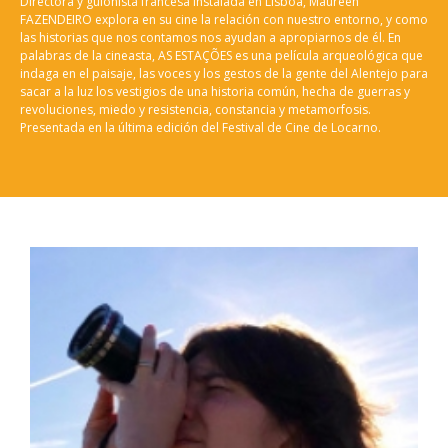
Directora y guionista francesa instalada en Lisboa, Maureen
FAZENDEIRO explora en su cine la relación con nuestro entorno, y como
las historias que nos contamos nos ayudan a apropiarnos de él. En
palabras de la cineasta, AS ESTAÇÕES es una película arqueológica que
indaga en el paisaje, las voces y los gestos de la gente del Alentejo para
sacar a la luz los vestigios de una historia común, hecha de guerras y
revoluciones, miedo y resistencia, constancia y metamorfosis.
Presentada en la última edición del Festival de Cine de Locarno.